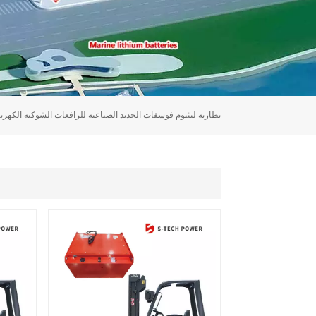
بطارية ليثيوم فوسفات الحديد الصناعية للرافعات الشوكية الكهربا