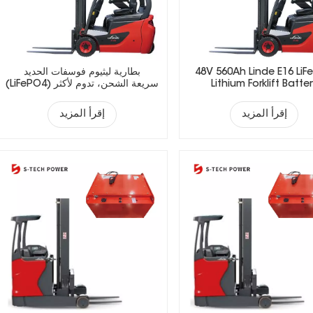
48V 560Ah Linde E16 LiF
بطارية ليثيوم فوسفات الحديد
Lithium Forklift Batte
(LiFePO4) سريعة الشحن، تدوم لأكثر
من 5000 دورة، مناسبة للرافعات
الشوكية الكهربائية.
إقرأ المزيد
إقرأ المزيد