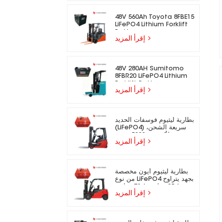
48V 560Ah Toyota 8FBE15
LiFePO4 Lithium Forklift
Battery
إقرأ المزيد
48V 280AH Sumitomo
8FBR20 LiFePO4 Lithium
Forklift Battery
إقرأ المزيد
بطارية ليثيوم فوسفات الحديد
(LiFePO4) سريعة الشحن،
تدوم لأكثر من 5000 دورة،
إقرأ المزيد
مناسبة للرافعات الشوكية
الكهربائية.
بطارية ليثيوم أيون مخصصة
من نوع LiFePO4 بجهد يتراوح
بين 25.6 فولت و73.6 فولت،
إقرأ المزيد
مناسبة للرافعات الشوكية
الكهربائية.