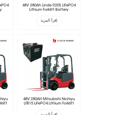
FePO4
48V 280Ah Linde R20S LiFePO4
ry
Lithium Forklift Battery
إقرأ المزيد
chiyu
48V 280AH Mitsubishi Nichiyu
klift
LFB15 LiFePO4 Lithium Forklift
Battery
إقرأ المزيد