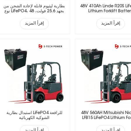
48V 410Ah Linde R20S Li
بطارية ليثيوم قابلة لإعادة الشحن من
Lithium Forklift Batte
نوع LiFePO4، بجهد 25.6 فولت، 48
فولت، 51.2 فولت، 73.6 فولت، 72
فولت، مناسبة للرافعات الشوكية
إقرأ المزيد
إقرأ المزيد
الكهربائية.
48V 560AH Mitsubishi Ni
استبدال بطارية LiFePO4 للرافعة
LFB15 LiFePO4 Lithium For
الشوكية الكهربائية
Battery
إقرأ المزيد
إقرأ المزيد