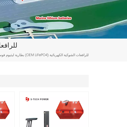
بطارية ليثيوم فوسف
بطارية ليثيوم فوسفات الحديد الأصلية (OEM LiFePO4) للرافعات الشوكية الكهربائية