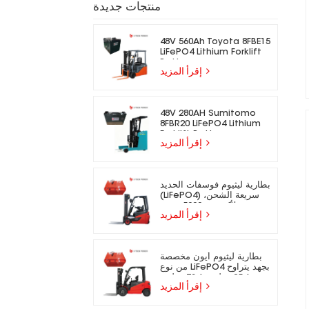
منتجات جديدة
48V 560Ah Toyota 8FBE15
LiFePO4 Lithium Forklift
Battery
إقرأ المزيد
48V 280AH Sumitomo
8FBR20 LiFePO4 Lithium
Forklift Battery
إقرأ المزيد
بطارية ليثيوم فوسفات الحديد
(LiFePO4) سريعة الشحن،
تدوم لأكثر من 5000 دورة،
إقرأ المزيد
مناسبة للرافعات الشوكية
الكهربائية.
بطارية ليثيوم أيون مخصصة
من نوع LiFePO4 بجهد يتراوح
بين 25.6 فولت و73.6 فولت،
إقرأ المزيد
مناسبة للرافعات الشوكية
الكهربائية.