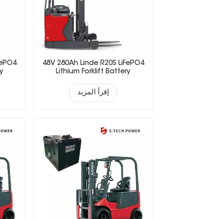
FePO4
48V 280Ah Linde R20S LiFePO4
ry
Lithium Forklift Battery
إقرأ المزيد