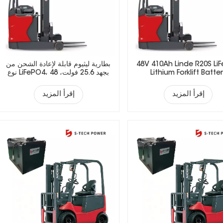
48V 410Ah Linde R20S Li
بطارية ليثيوم قابلة لإعادة الشحن من
Lithium Forklift Batte
نوع LiFePO4، بجهد 25.6 فولت، 48
فولت، 51.2 فولت، 73.6 فولت، 72
فولت، مناسبة للرافعات الشوكية
إقرأ المزيد
إقرأ المزيد
الكهربائية.