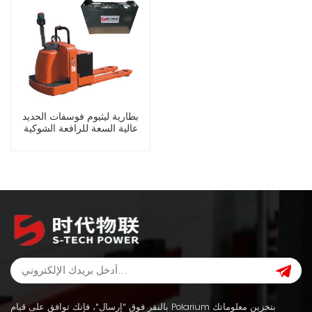
بطارية ليثيوم فوسفات الحديد
عالية السعة للرافعة الشوكية
الكهربائية
بالنقر فوق "إرسال"، فإنك توافق على قيام Polarium بتخزين معلوماتك