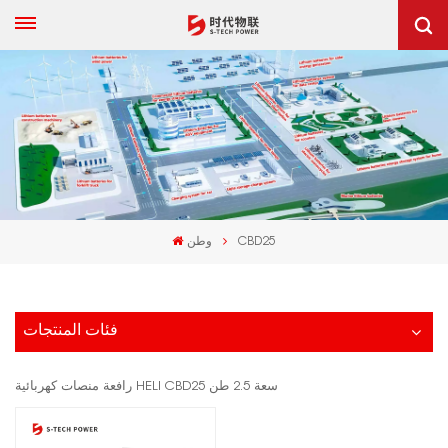
CBD25
وطن
فئات المنتجات
رافعة منصات كهربائية HELI CBD25 سعة 2.5 طن