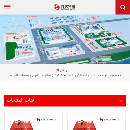
وطن
بطارية ليثيوم فوسفات الحديد (LiFePO4) مخصصة للرافعات الشوكية الكهربائية
فئات المنتجات