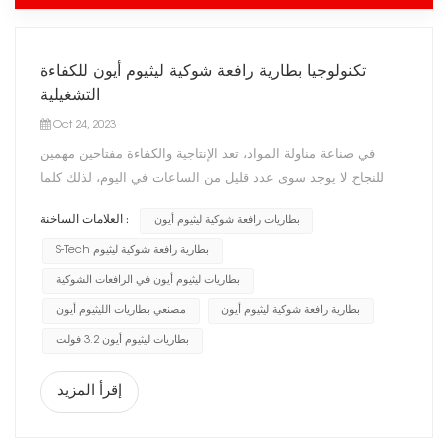
تكنولوجيا بطارية رافعة شوكية ليثيوم أيون للكفاءة
التشغيلية
Oct 24, 2023
في صناعة مناولة المواد، تعد الإنتاجية والكفاءة مفتاحين مهمين
للنجاح. لا يوجد سوى عدد قليل من الساعات في اليوم، لذلك كلما
تمكنت الشركة من إيجاد طريقة لإنجاز المزيد في وقت أقل، فإنها
بطاريات رافعة شوكية ليثيوم أيون
العلامات الساخنة :
تكتسب ميزة تنافسية. بالنسبة لبعض العمليات، وخاصة تجهيز الأغذية،
3PL وغيرها من التطبيقات متعددة التحول، بطاريات رافعة شو...
S-Tech بطارية رافعة شوكية ليثيوم
بطاريات ليثيوم أيون في الرافعات الشوكية
بطارية رافعة شوكية ليثيوم أيون
مصنعي بطاريات الليثيوم أيون
بطاريات ليثيوم أيون 3.2 فولت
إقرأ المزيد