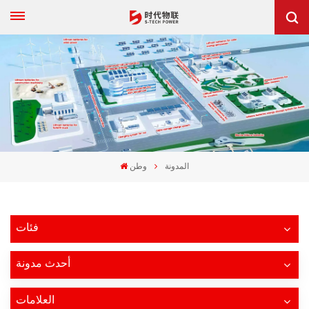
المدونة
وطن
فئات
أحدث مدونة
العلامات