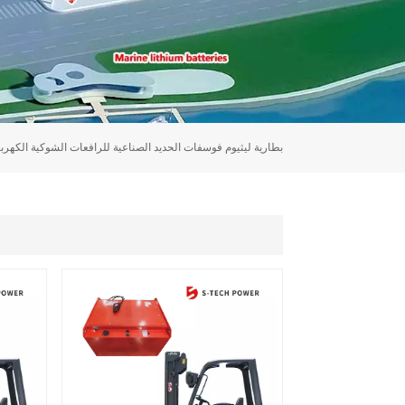
بطارية ليثيوم فوسفات الحديد الصناعية للرافعات الشوكية الكهربا