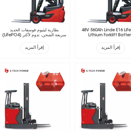
48V 560Ah Linde E16 LiF
بطارية ليثيوم فوسفات الحديد
Lithium Forklift Batte
(LiFePO4) سريعة الشحن، تدوم لأكثر
من 5000 دورة، مناسبة للرافعات
الشوكية الكهربائية.
إقرأ المزيد
إقرأ المزيد