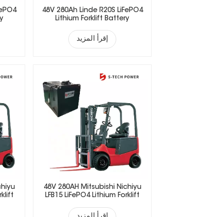
FePO4
48V 280Ah Linde R20S LiFePO4
ry
Lithium Forklift Battery
إقرأ المزيد
chiyu
48V 280AH Mitsubishi Nichiyu
klift
LFB15 LiFePO4 Lithium Forklift
Battery
إقرأ المزيد