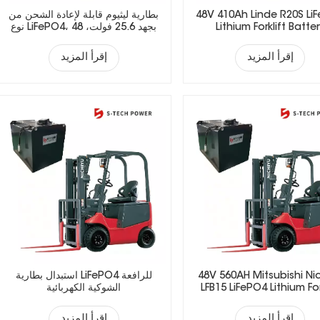
48V 410Ah Linde R20S Li
بطارية ليثيوم قابلة لإعادة الشحن من
Lithium Forklift Batte
نوع LiFePO4، بجهد 25.6 فولت، 48
فولت، 51.2 فولت، 73.6 فولت، 72
فولت، مناسبة للرافعات الشوكية
إقرأ المزيد
إقرأ المزيد
الكهربائية.
48V 560AH Mitsubishi Ni
استبدال بطارية LiFePO4 للرافعة
LFB15 LiFePO4 Lithium For
الشوكية الكهربائية
Battery
إقرأ المزيد
إقرأ المزيد