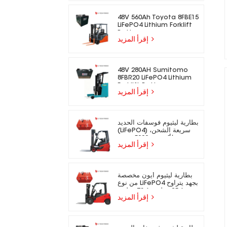
48V 560Ah Toyota 8FBE15
LiFePO4 Lithium Forklift
Battery
إقرأ المزيد
48V 280AH Sumitomo
8FBR20 LiFePO4 Lithium
Forklift Battery
إقرأ المزيد
بطارية ليثيوم فوسفات الحديد
(LiFePO4) سريعة الشحن،
تدوم لأكثر من 5000 دورة،
إقرأ المزيد
مناسبة للرافعات الشوكية
الكهربائية.
بطارية ليثيوم أيون مخصصة
من نوع LiFePO4 بجهد يتراوح
بين 25.6 فولت و73.6 فولت،
إقرأ المزيد
مناسبة للرافعات الشوكية
الكهربائية.