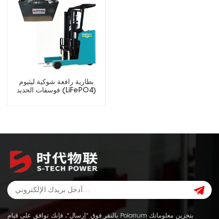
بطارية رافعة شوكية ليثيوم
فوسفات الحديد (LiFePO4)
سريعة الشحن 48 فولت 410
أمبير/ساعة للعمليات متعددة
الورديات
بالنقر فوق "إرسال"، فإنك توافق على قيام Polarium بتخزين معلوماتك