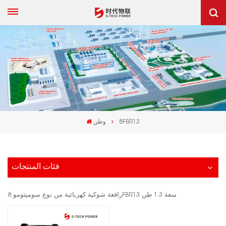
8FBR13
وطن
فئات المنتجات
رافعة شوكية كهربائية من نوع سوميتومو 8FBR13 سعة 1.3 طن