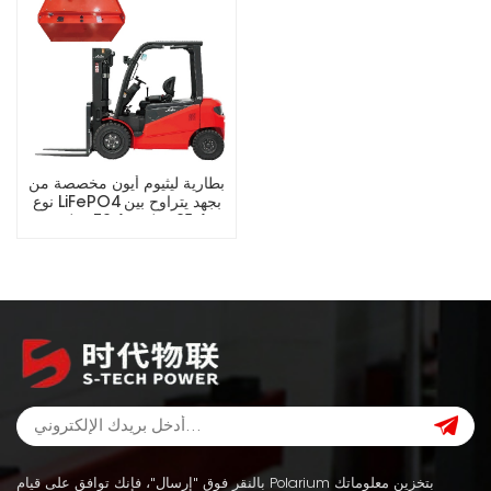
بطارية ليثيوم أيون مخصصة من
نوع LiFePO4 بجهد يتراوح بين
25.6 فولت و73.6 فولت،
مناسبة للرافعات الشوكية
الكهربائية.
بالنقر فوق "إرسال"، فإنك توافق على قيام Polarium بتخزين معلوماتك