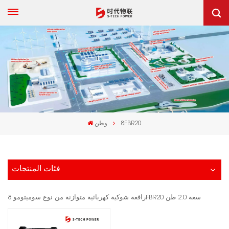
8FBR20
وطن
فئات المنتجات
رافعة شوكية كهربائية متوازنة من نوع سوميتومو 8FBR20 سعة 2.0 طن