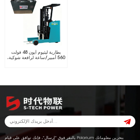
بطارية ليثيوم أيون 48 فولت
560 أمبير/ساعة لرافعة شوكية،
عمر دورة طويل LiFePO4
بالنقر فوق "إرسال"، فإنك توافق على قيام Polarium بتخزين معلوماتك