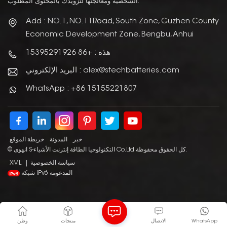
الشخصية ومعالجتها لتزويدك بالمحتوى المطلوب.
Add : NO.1, NO.11Road, South Zone, Guzhen County
Economic Development Zone, Bengbu, Anhui
هذه : +86 15395291926
البريد الإلكتروني : alex@stechbatteries.com
WhatsApp : +86 15155221807
خبر
المدونة
خريطة الموقع
© انهوى S-التكنولوجيا الطاقة إنترنت الأشياء Co.Ltd كل الحقوق محفوظة.
سياسة الخصوصية
|
XML
شبكة IPv6 المدعومة
WhatsApp
الاتصال
منتجات
وطن