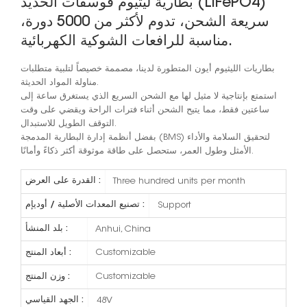
بطارية ليثيوم فوسفات الحديد (LiFePO4)
سريعة الشحن، تدوم لأكثر من 5000 دورة،
مناسبة للرافعات الشوكية الكهربائية.
بطاريات الليثيوم أيون المتطورة لدينا، مصممة خصيصاً لتلبية متطلبات
مناولة المواد الحديثة.
استمتع بإنتاجية لا مثيل لها مع الشحن السريع الذي يستغرق ساعة إلى
ساعتين فقط، مما يتيح الشحن أثناء فترات الراحة ويقضي على وقت
التوقف الطويل للاستبدال.
بفضل أنظمة إدارة البطارية المدمجة (BMS) لتحقيق السلامة والأداء
الأمثل وطول العمر، ستحصل على طاقة موثوقة أكثر ذكاءً وأمانًا.
القدرة على العرض :
Three hundred units per month
تصنيع المعدات الأصلية / أوديإم :
Support
بلد المنشأ :
Anhui, China
أبعاد المنتج :
Customizable
وزن المنتج :
Customizable
الجهد القياسي :
48V