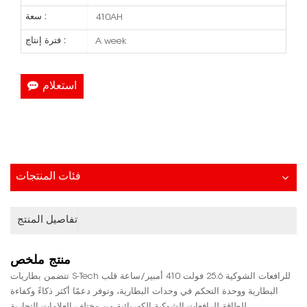
سعة :
410AH
فترة إنتاج :
A week
استعلام
فئات المنتجات
تفاصيل المنتج
منتج
ملخص
تتضمن بطاريات S-Tech للرافعات الشوكية 25.6 فولت 410 أمبير/ساعة قلب
البطارية ووحدة التحكم في وحدات البطارية، وتوفر دعمًا أكثر ذكاءً وكفاءة
للطاقة للرافعات الشوكية الكهربائية من مختلف العلامات التجارية.