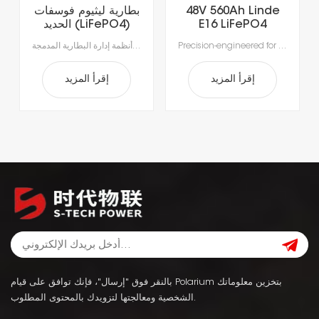
48V 560Ah Linde
بطارية ليثيوم فوسفات
E16 LiFePO4
الحديد (LiFePO4)
Lithium Forklift
سريعة الشحن، تدوم
Precision-engineered for the rigorous demands of modern material handling, our advanced lithium-ion batteries deliver unmatched efficiency. Intelligent power management enables rapid, opportunity charging in as little as 1–2 hours, ensuring your fleet stays productive around the clock. Integrated Battery Management Systems (BMS) provide real-time monitoring for enhanced safety, optimal performance, and extended battery life—making power delivery smarter, safer, and more reliable.
بطاريات الليثيوم أيون المتطورة لدينا، مصممة خصيصاً لتلبية متطلبات مناولة المواد الحديثة.استمتع بإنتاجية لا مثيل لها مع الشحن السريع الذي يستغرق ساعة إلى ساعتين فقط، مما يتيح الشحن أثناء فترات الراحة ويقضي على وقت التوقف الطويل للاستبدال.بفضل أنظمة إدارة البطارية المدمجة (BMS) لتحقيق السلامة والأداء الأمثل وطول العمر، ستحصل على طاقة موثوقة أكثر ذكاءً وأمانًا.
Battery
لأكثر من 5000 دورة،
مناسبة للرافعات
الشوكية الكهربائية.
إقرأ المزيد
إقرأ المزيد
بالنقر فوق "إرسال"، فإنك توافق على قيام Polarium بتخزين معلوماتك
الشخصية ومعالجتها لتزويدك بالمحتوى المطلوب.