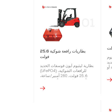
01
بطاريات رافعة شوكية 25.6
فولت
وم
 بجهد
بطارية ليثيوم أيون فوسفات الحديد
اعة أو
(LiFePO4) للرافعات الشوكية،
أو 560 أمبير/
25.6 فولت، 280 أمبير/ساعة،
عة
410 أمبير/ساعة، 560 أمبير/ساعة