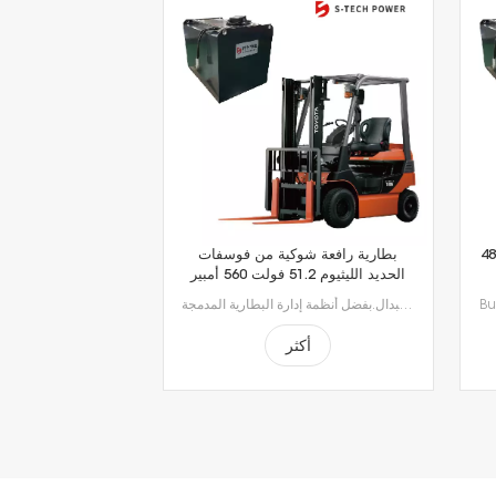
48
بطارية رافعة شوكية من فوسفات
الحديد الليثيوم 51.2 فولت 560 أمبير
بطاريات الليثيوم أيون المتطورة لدينا، مصممة خصيصاً لتلبية متطلبات مناولة المواد الحديثة.استمتع بإنتاجية لا مثيل لها مع الشحن السريع الذي يستغرق ساعة إلى ساعتين فقط، مما يتيح الشحن أثناء فترات الراحة ويقضي على وقت التوقف الطويل للاستبدال.بفضل أنظمة إدارة البطارية المدمجة (BMS) لتحقيق السلامة والأداء الأمثل وطول العمر، ستحصل على طاقة موثوقة أكثر ذكاءً وأمانًا.
أكثر