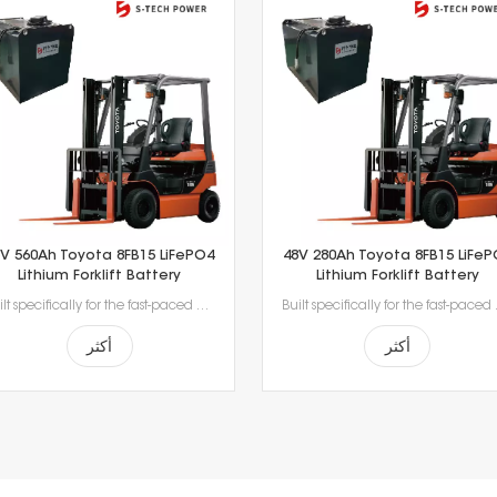
V 560Ah Toyota 8FB15 LiFePO4
48V 280Ah Toyota 8FB15 LiFeP
Lithium Forklift Battery
Lithium Forklift Battery
Built specifically for the fast-paced nature of modern material handling, our lithium-ion batteries offer the agility your operation demands. Rapid 1- to 2-hour charging supports opportunity charging during breaks, significantly reducing downtime and keeping your fleet moving. Featuring a sophisticated Battery Management System (BMS), our technology delivers continuous safety monitoring, superior performance, and durable power—giving you a smarter, safer energy solution for your facility.
Built specifically for the fast-paced nature of modern material handling, our lithium-ion batteries offe
أكثر
أكثر