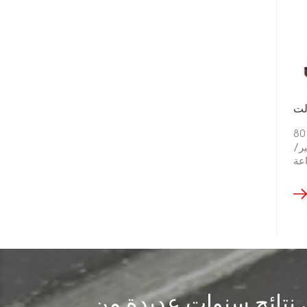
بطارية رافعة شوكية ليثيوم 80
اعة 410 أمبير/
 FePO4
Li
 نتائج سنوات عديدة من