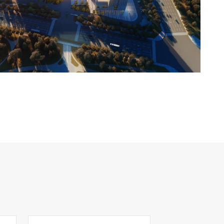
17755208885@163.co
8885@sina.com
17755208885@sina.com
+8617755208885
617755208885
+8617755208885
+8617755208885
617755208885
+8617755208885