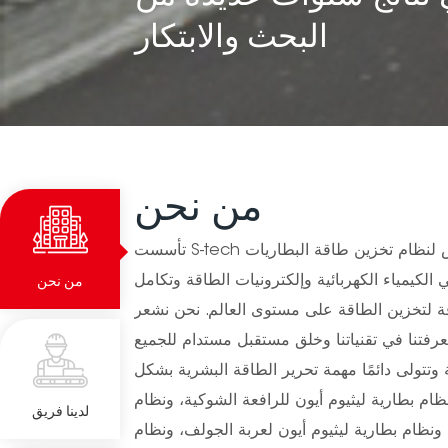
البحث والابتكار
من نحن
تأسست S-tech في عام 2016 كمزود متخصص لنظام تخزين طاقة البطاريات
 الكيمياء الكهربائية وإلكترونيات الطاقة وتكامل
من نحن
قة لتخزين الطاقة على مستوى العالم. نحن نشعر
تنا في تقنياتنا وخلق مستقبل مستدام للجميع. S-tech
 وتتولى دائمًا مهمة تحرير الطاقة البشرية بشكل
ظام بطارية ليثيوم أيون للرافعة الشوكية، ونظام
لدينا فريق
، ونظام بطارية ليثيوم أيون لعربة الجولف، ونظام