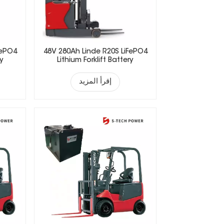
FePO4
48V 280Ah Linde R20S LiFePO4
ry
Lithium Forklift Battery
إقرأ المزيد