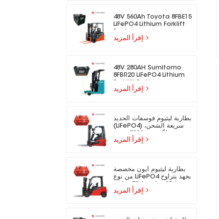
48V 560Ah Toyota 8FBE15
LiFePO4 Lithium Forklift
Battery
إقرأ المزيد
48V 280AH Sumitomo
8FBR20 LiFePO4 Lithium
Forklift Battery
إقرأ المزيد
بطارية ليثيوم فوسفات الحديد
(LiFePO4) سريعة الشحن،
تدوم لأكثر من 5000 دورة،
إقرأ المزيد
مناسبة للرافعات الشوكية
الكهربائية.
بطارية ليثيوم أيون مخصصة
من نوع LiFePO4 بجهد يتراوح
بين 25.6 فولت و73.6 فولت،
إقرأ المزيد
مناسبة للرافعات الشوكية
الكهربائية.