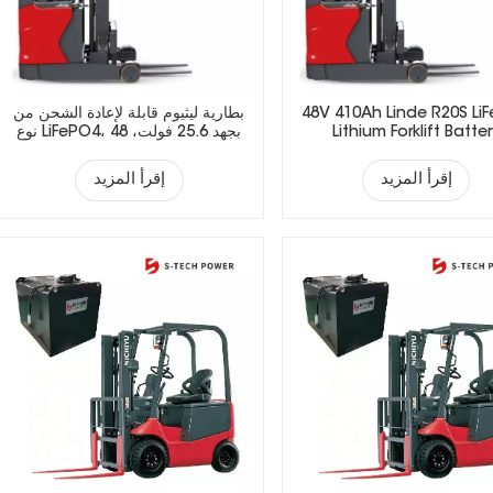
48V 410Ah Linde R20S Li
بطارية ليثيوم قابلة لإعادة الشحن من
Lithium Forklift Batte
نوع LiFePO4، بجهد 25.6 فولت، 48
فولت، 51.2 فولت، 73.6 فولت، 72
فولت، مناسبة للرافعات الشوكية
إقرأ المزيد
إقرأ المزيد
الكهربائية.