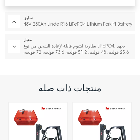
سابق
48V 280Ah Linde R16 LiFePO4 Lithium Forklift Battery
مقبل
بطارية ليثيوم قابلة لإعادة الشحن من نوع LiFePO4، بجهد
25.6 فولت، 48 فولت، 51.2 فولت، 73.6 فولت، 72 فولت،
مناسبة للرافعات الشوكية الكهربائية.
منتجات ذات صله