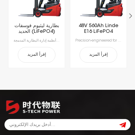
48V 560Ah Linde
بطارية ليثيوم فوسفات
E16 LiFePO4
الحديد (LiFePO4)
Lithium Forklift
سريعة الشحن، تدوم
Precision-engineered for the rigorous demands of modern material handling, our advanced lithium-ion batteries deliver unmatched efficiency. Intelligent power management enables rapid, opportunity charging in as little as 1–2 hours, ensuring your fleet stays productive around the clock. Integrated Battery Management Systems (BMS) provide real-time monitoring for enhanced safety, optimal performance, and extended battery life—making power delivery smarter, safer, and more reliable.
بطاريات الليثيوم أيون المتطورة لدينا، مصممة خصيصاً لتلبية متطلبات مناولة المواد الحديثة.استمتع بإنتاجية لا مثيل لها مع الشحن السريع الذي يستغرق ساعة إلى ساعتين فقط، مما يتيح الشحن أثناء فترات الراحة ويقضي على وقت التوقف الطويل للاستبدال.بفضل أنظمة إدارة البطارية المدمجة (BMS) لتحقيق السلامة والأداء الأمثل وطول العمر، ستحصل على طاقة موثوقة أكثر ذكاءً وأمانًا.
Battery
لأكثر من 5000 دورة،
مناسبة للرافعات
الشوكية الكهربائية.
إقرأ المزيد
إقرأ المزيد