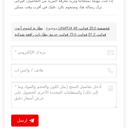
إذا كنت مهتمًا بمنتجاتنا وتريد معرفة المزيد من التفاصيل، فيرجى
ترك رسالة هنا، وسنقوم بالرد عليك في أقرب وقت ممكن.
موضوع :
بطارية ليثيوم أيون LiFePO4 مُخصصة 25.6 فولت، 48
فولت، 51.2 فولت، 73.6 فولت، حزمة بطاريات رافعة شوكية
ارسل