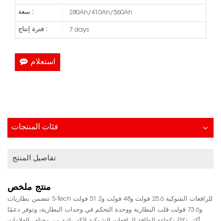
سعة :
280Ah/410Ah/560Ah
فترة إنتاج :
7 days
استعلام
فئات المنتجات
تفاصيل المنتج
منتج
ملخص
تتضمن بطاريات S-Tech للرافعات الشوكية 25.6 فولت و48 فولت و51.2 فولت
و73.6 فولت قلب البطارية ووحدة التحكم في وحدات البطارية، وتوفر دعمًا
أكثر ذكاءً وكفاءة للطاقة للرافعات الشوكية الكهربائية من مختلف العلامات