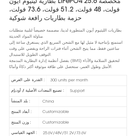
بطارية ليثيوم أيون LiFePO4 مُخصصة 25.6
فولت، 48 فولت، 51.2 فولت، 73.6 فولت،
حزمة بطاريات رافعة شوكية
بطاريات الليثيوم أيون المتطورة لدينا، مصممة خصيصاً لتلبية متطلبات
مناولة المواد الحديثة.
استمتع بإنتاجية لا مثيل لها مع الشحن السريع الذي يستغرق ساعة إلى
ساعتين فقط، مما يتيح الشحن أثناء فترات الراحة ويقضي على وقت
التوقف الطويل للاستبدال.
بفضل أنظمة إدارة البطارية المدمجة (BMS) لتحقيق السلامة والأداء
الأمثل وطول العمر، ستحصل على طاقة موثوقة أكثر ذكاءً وأمانًا.
القدرة على العرض :
300 units per month
تصنيع المعدات الأصلية / أوديإم :
Support
بلد المنشأ :
China
أبعاد المنتج :
Customizable
وزن المنتج :
Customizable
الجهد القياسي :
25.6V/48V/51.2V/73.6V