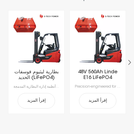
48V 560Ah Linde
بطارية ليثيوم فوسفات
E16 LiFePO4
الحديد (LiFePO4)
Lithium Forklift
سريعة الشحن، تدوم
Precision-engineered for the rigorous demands of modern material handling, our advanced lithium-ion batteries deliver unmatched efficiency. Intelligent power management enables rapid, opportunity charging in as little as 1–2 hours, ensuring your fleet stays productive around the clock. Integrated Battery Management Systems (BMS) provide real-time monitoring for enhanced safety, optimal performance, and extended battery life—making power delivery smarter, safer, and more reliable.
بطاريات الليثيوم أيون المتطورة لدينا، مصممة خصيصاً لتلبية متطلبات مناولة المواد الحديثة.استمتع بإنتاجية لا مثيل لها مع الشحن السريع الذي يستغرق ساعة إلى ساعتين فقط، مما يتيح الشحن أثناء فترات الراحة ويقضي على وقت التوقف الطويل للاستبدال.بفضل أنظمة إدارة البطارية المدمجة (BMS) لتحقيق السلامة والأداء الأمثل وطول العمر، ستحصل على طاقة موثوقة أكثر ذكاءً وأمانًا.
Battery
لأكثر من 5000 دورة،
مناسبة للرافعات
الشوكية الكهربائية.
إقرأ المزيد
إقرأ المزيد