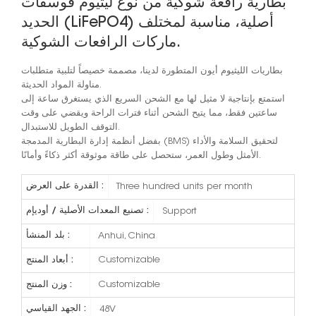
بطارية رافعة شوكية من نوع ليثيوم فوسفات
الحديد (LiFePO4) أصلية، مناسبة لمختلف
ماركات الرافعات الشوكية.
بطاريات الليثيوم أيون المتطورة لدينا، مصممة خصيصاً لتلبية متطلبات
مناولة المواد الحديثة.
استمتع بإنتاجية لا مثيل لها مع الشحن السريع الذي يستغرق ساعة إلى
ساعتين فقط، مما يتيح الشحن أثناء فترات الراحة ويقضي على وقت
التوقف الطويل للاستبدال.
بفضل أنظمة إدارة البطارية المدمجة (BMS) لتحقيق السلامة والأداء
الأمثل وطول العمر، ستحصل على طاقة موثوقة أكثر ذكاءً وأمانًا.
القدرة على العرض :
Three hundred units per month
تصنيع المعدات الأصلية / أوديإم :
Support
بلد المنشأ :
Anhui, China
أبعاد المنتج :
Customizable
وزن المنتج :
Customizable
الجهد القياسي :
48V