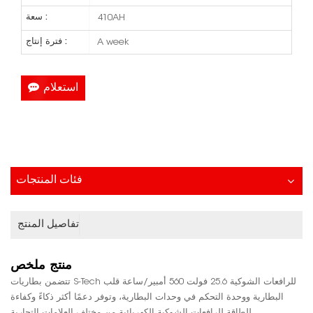
سعة :
410AH
فترة إنتاج :
A week
استعلام
فئات المنتجات
تفاصيل المنتج
منتج
ملخص
تتضمن بطاريات S-Tech للرافعات الشوكية 25.6 فولت 560 أمبير/ساعة قلب
البطارية ووحدة التحكم في وحدات البطارية، وتوفر دعمًا أكثر ذكاءً وكفاءة
للطاقة للرافعات الشوكية الكهربائية من مختلف العلامات التجارية.