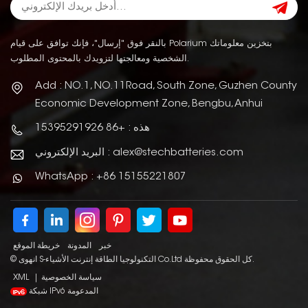
بالنقر فوق "إرسال"، فإنك توافق على قيام Polarium بتخزين معلوماتك
الشخصية ومعالجتها لتزويدك بالمحتوى المطلوب.
Add : NO.1, NO.11Road, South Zone, Guzhen County
Economic Development Zone, Bengbu, Anhui
هذه : +86 15395291926
البريد الإلكتروني : alex@stechbatteries.com
WhatsApp : +86 15155221807
خبر
المدونة
خريطة الموقع
© انهوى S-التكنولوجيا الطاقة إنترنت الأشياء Co.Ltd كل الحقوق محفوظة.
سياسة الخصوصية
|
XML
شبكة IPv6 المدعومة