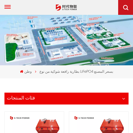
بطارية رافعة شوكية من نوع LiFePO4 بسعر المصنع
وطن
فئات المنتجات