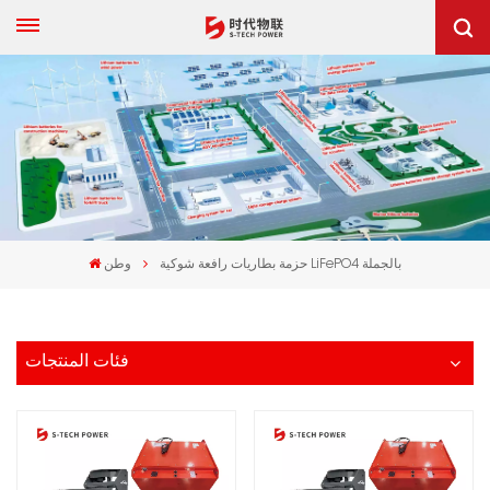
حزمة بطاريات رافعة شوكية LiFePO4 بالجملة
وطن
فئات المنتجات