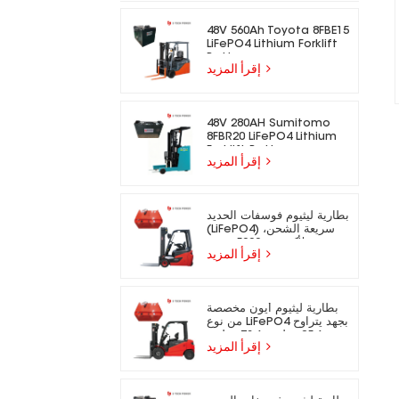
48V 560Ah Toyota 8FBE15
LiFePO4 Lithium Forklift
Battery
إقرأ المزيد
48V 280AH Sumitomo
8FBR20 LiFePO4 Lithium
Forklift Battery
إقرأ المزيد
بطارية ليثيوم فوسفات الحديد
(LiFePO4) سريعة الشحن،
تدوم لأكثر من 5000 دورة،
إقرأ المزيد
مناسبة للرافعات الشوكية
الكهربائية.
بطارية ليثيوم أيون مخصصة
من نوع LiFePO4 بجهد يتراوح
بين 25.6 فولت و73.6 فولت،
إقرأ المزيد
مناسبة للرافعات الشوكية
الكهربائية.