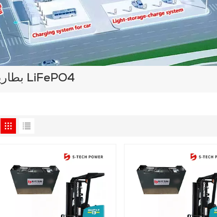
بطارية رافعة شوكية مخصصة من نوع LiFePO4