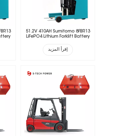
FBR13
51.2V 410AH Sumitomo 8FBR13
attery
LiFePO4 Lithium Forklift Battery
إقرأ المزيد