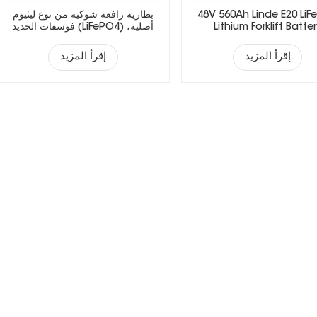
48V 560Ah Linde E20 LiF
بطارية رافعة شوكية من نوع ليثيوم
Lithium Forklift Batte
فوسفات الحديد (LiFePO4) أصلية،
مناسبة لمختلف ماركات الرافعات
الشوكية.
إقرأ المزيد
إقرأ المزيد