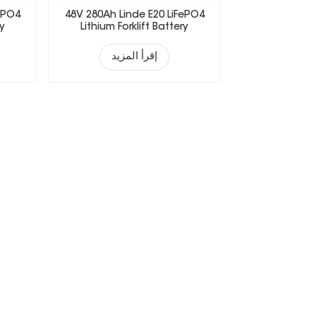
ePO4
48V 280Ah Linde E20 LiFePO4
ry
Lithium Forklift Battery
إقرأ المزيد