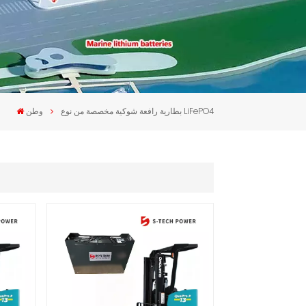
بطارية رافعة شوكية مخصصة من نوع LiFePO4
وطن