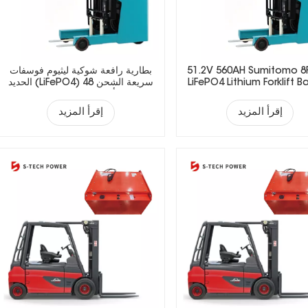
51.2V 560AH Sumitomo 8
بطارية رافعة شوكية ليثيوم فوسفات
LiFePO4 Lithium Forklift B
الحديد (LiFePO4) سريعة الشحن 48
فولت 410 أمبير/ساعة للعمليات متعددة
الورديات
إقرأ المزيد
إقرأ المزيد