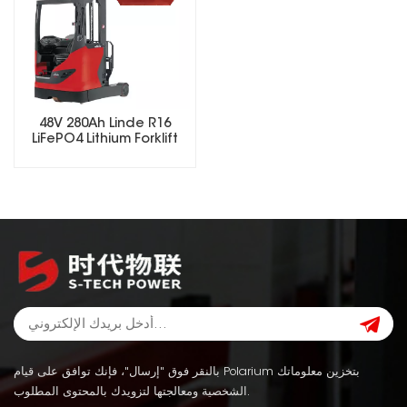
48V 280Ah Linde R16
LiFePO4 Lithium Forklift
Battery
بالنقر فوق "إرسال"، فإنك توافق على قيام Polarium بتخزين معلوماتك
الشخصية ومعالجتها لتزويدك بالمحتوى المطلوب.