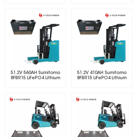
وسعة 280 أمبير/ساعة
51.2V 560AH Sumitomo
51.2V 410AH Sumitomo
8FBR15 LiFePO4 Lithium
8FBR15 LiFePO4 Lithium
Forklift Battery
Forklift Battery