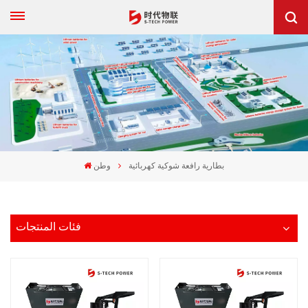
بطارية رافعة شوكية كهربائية
وطن
فئات المنتجات