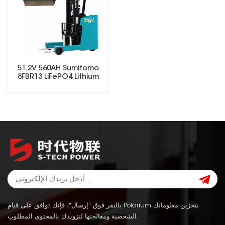
51.2V 560AH Sumitomo
8FBR13 LiFePO4 Lithium
Forklift Battery
بالنقر فوق "إرسال"، فإنك توافق على قيام Polarium بتخزين معلوماتك
الشخصية ومعالجتها لتزويدك بالمحتوى المطلوب.