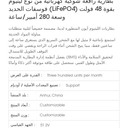
بطارية رافعة شوكية كهربائية من نوع ليثيوم
فوسفات الحديد (LiFePO4) بقوة 48 فولت
وسعة 280 أمبير/ساعة
بطاريات الليثيوم أيون المتطورة لدينا، مصممة خصيصاً لتلبية متطلبات
مناولة المواد الحديثة.
استمتع بإنتاجية لا مثيل لها مع الشحن السريع الذي يستغرق ساعة إلى
ساعتين فقط، مما يتيح الشحن أثناء فترات الراحة ويقضي على وقت
التوقف الطويل للاستبدال.
بفضل أنظمة إدارة البطارية المدمجة (BMS) لتحقيق السلامة والأداء
الأمثل وطول العمر، ستحصل على طاقة موثوقة أكثر ذكاءً وأمانًا.
القدرة على العرض :
Three hundred units per month
تصنيع المعدات الأصلية / أوديإم :
Support
بلد المنشأ :
Anhui, China
أبعاد المنتج :
Customizable
وزن المنتج :
Customizable
الجهد القياسي :
51.2V