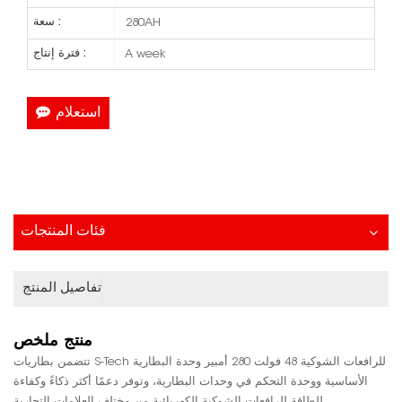
سعة :
280AH
فترة إنتاج :
A week
استعلام
فئات المنتجات
تفاصيل المنتج
منتج
ملخص
تتضمن بطاريات S-Tech للرافعات الشوكية 48 فولت 280 أمبير وحدة البطارية
الأساسية ووحدة التحكم في وحدات البطارية، وتوفر دعمًا أكثر ذكاءً وكفاءة
للطاقة للرافعات الشوكية الكهربائية من مختلف العلامات التجارية.