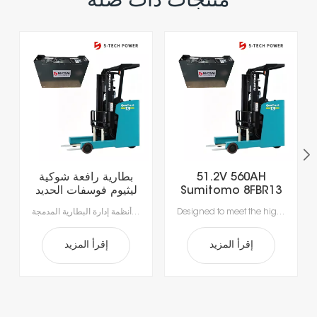
منتجات ذات صله
51.2V 560AH
بطارية رافعة شوكية
Sumitomo 8FBR13
ليثيوم فوسفات الحديد
LiFePO4 Lithium
(LiFePO4) سريعة
Designed to meet the high-intensity requirements of today’s material handling operations, our lithium-ion battery solutions set a new standard in reliability. Experience uninterrupted workflow with ultra-fast charging that fully restores power in just 1–2 hours, eliminating the need for battery swaps. Each unit is equipped with an advanced Battery Management System (BMS) to safeguard performance and longevity, ensuring your equipment runs safely and consistently shift after shift.
بطاريات الليثيوم أيون المتطورة لدينا، مصممة خصيصاً لتلبية متطلبات مناولة المواد الحديثة.استمتع بإنتاجية لا مثيل لها مع الشحن السريع الذي يستغرق ساعة إلى ساعتين فقط، مما يتيح الشحن أثناء فترات الراحة ويقضي على وقت التوقف الطويل للاستبدال.بفضل أنظمة إدارة البطارية المدمجة (BMS) لتحقيق السلامة والأداء الأمثل وطول العمر، ستحصل على طاقة موثوقة أكثر ذكاءً وأمانًا.
Forklift Battery
الشحن 48 فولت 410
أمبير/ساعة للعمليات
متعددة الورديات
إقرأ المزيد
إقرأ المزيد