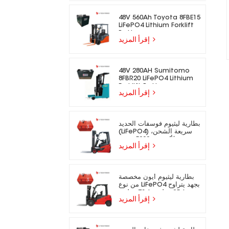
48V 560Ah Toyota 8FBE15
LiFePO4 Lithium Forklift
Battery
إقرأ المزيد
48V 280AH Sumitomo
8FBR20 LiFePO4 Lithium
Forklift Battery
إقرأ المزيد
بطارية ليثيوم فوسفات الحديد
(LiFePO4) سريعة الشحن،
تدوم لأكثر من 5000 دورة،
إقرأ المزيد
مناسبة للرافعات الشوكية
الكهربائية.
بطارية ليثيوم أيون مخصصة
من نوع LiFePO4 بجهد يتراوح
بين 25.6 فولت و73.6 فولت،
إقرأ المزيد
مناسبة للرافعات الشوكية
الكهربائية.