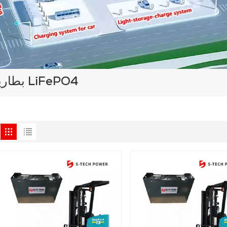
بطارية رافعة شوكية مخصصة من نوع LiFePO4