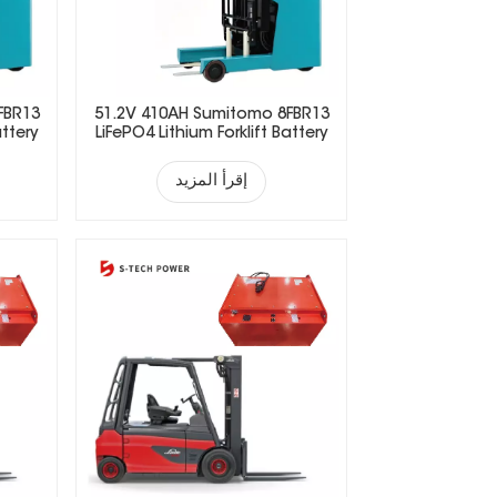
FBR13
51.2V 410AH Sumitomo 8FBR13
attery
LiFePO4 Lithium Forklift Battery
إقرأ المزيد