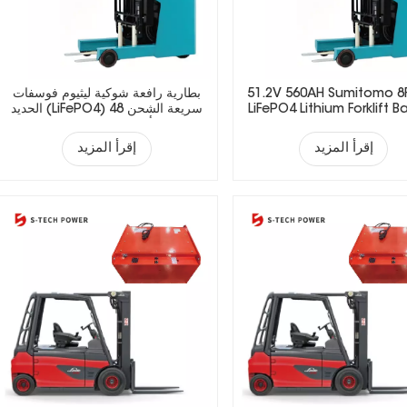
51.2V 560AH Sumitomo 8
بطارية رافعة شوكية ليثيوم فوسفات
LiFePO4 Lithium Forklift B
الحديد (LiFePO4) سريعة الشحن 48
فولت 410 أمبير/ساعة للعمليات متعددة
الورديات
إقرأ المزيد
إقرأ المزيد