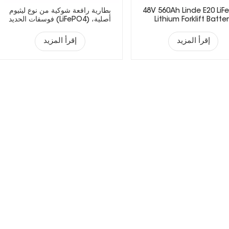
48V 560Ah Linde E20 LiF
بطارية رافعة شوكية من نوع ليثيوم
Lithium Forklift Batte
فوسفات الحديد (LiFePO4) أصلية،
مناسبة لمختلف ماركات الرافعات
الشوكية.
إقرأ المزيد
إقرأ المزيد