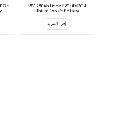
ePO4
48V 280Ah Linde E20 LiFePO4
ry
Lithium Forklift Battery
إقرأ المزيد