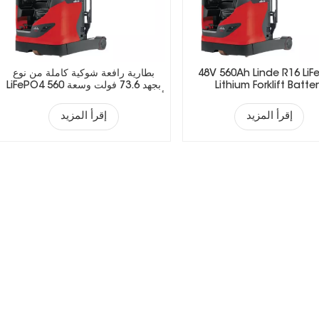
48V 560Ah Linde R16 Li
بطارية رافعة شوكية كاملة من نوع
Lithium Forklift Batte
LiFePO4 بجهد 73.6 فولت وسعة 560
أمبير/ساعة مع شاحن ذكي ونظام إدارة
البطارية (BMS).
إقرأ المزيد
إقرأ المزيد