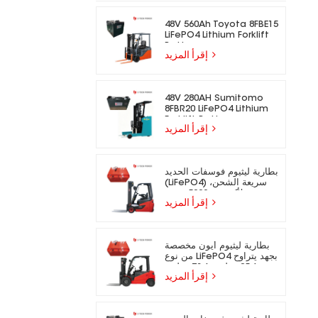
48V 560Ah Toyota 8FBE15
LiFePO4 Lithium Forklift
Battery
إقرأ المزيد
48V 280AH Sumitomo
8FBR20 LiFePO4 Lithium
Forklift Battery
إقرأ المزيد
بطارية ليثيوم فوسفات الحديد
(LiFePO4) سريعة الشحن،
تدوم لأكثر من 5000 دورة،
إقرأ المزيد
مناسبة للرافعات الشوكية
الكهربائية.
بطارية ليثيوم أيون مخصصة
من نوع LiFePO4 بجهد يتراوح
بين 25.6 فولت و73.6 فولت،
إقرأ المزيد
مناسبة للرافعات الشوكية
الكهربائية.