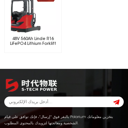
48V 560Ah Linde R16
LiFePO4 Lithium Forklift
Battery
بالنقر فوق "إرسال"، فإنك توافق على قيام Polarium بتخزين معلوماتك
الشخصية ومعالجتها لتزويدك بالمحتوى المطلوب.