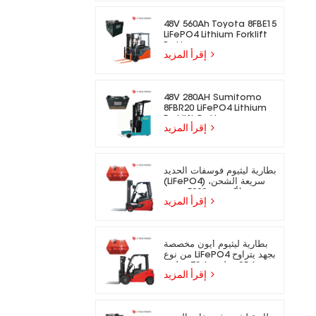
48V 560Ah Toyota 8FBE15
LiFePO4 Lithium Forklift
Battery
إقرأ المزيد
48V 280AH Sumitomo
8FBR20 LiFePO4 Lithium
Forklift Battery
إقرأ المزيد
بطارية ليثيوم فوسفات الحديد
(LiFePO4) سريعة الشحن،
تدوم لأكثر من 5000 دورة،
إقرأ المزيد
مناسبة للرافعات الشوكية
الكهربائية.
بطارية ليثيوم أيون مخصصة
من نوع LiFePO4 بجهد يتراوح
بين 25.6 فولت و73.6 فولت،
إقرأ المزيد
مناسبة للرافعات الشوكية
الكهربائية.