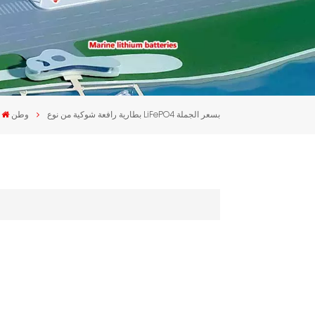
بطارية رافعة شوكية من نوع LiFePO4 بسعر الجملة
وطن