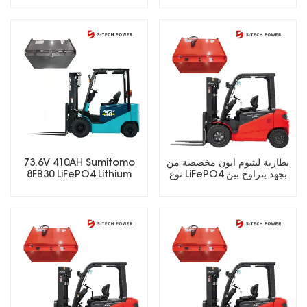
73.6V 410AH Sumitomo
بطارية ليثيوم أيون مخصصة من
8FB30 LiFePO4 Lithium
نوع LiFePO4 بجهد يتراوح بين
Forklift Battery
25.6 فولت و73.6 فولت،
مناسبة للرافعات الشوكية
الكهربائية.