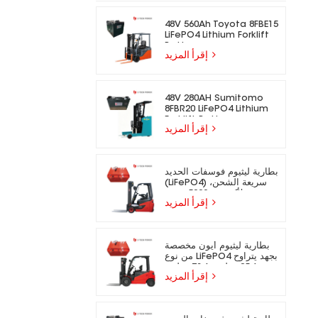
48V 560Ah Toyota 8FBE15
LiFePO4 Lithium Forklift
Battery
إقرأ المزيد
48V 280AH Sumitomo
8FBR20 LiFePO4 Lithium
Forklift Battery
إقرأ المزيد
بطارية ليثيوم فوسفات الحديد
(LiFePO4) سريعة الشحن،
تدوم لأكثر من 5000 دورة،
إقرأ المزيد
مناسبة للرافعات الشوكية
الكهربائية.
بطارية ليثيوم أيون مخصصة
من نوع LiFePO4 بجهد يتراوح
بين 25.6 فولت و73.6 فولت،
إقرأ المزيد
مناسبة للرافعات الشوكية
الكهربائية.