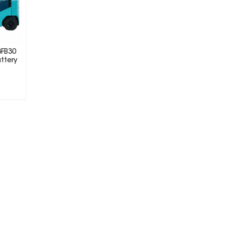
8FB30
attery