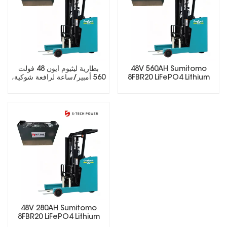
48V 560AH Sumitomo
بطارية ليثيوم أيون 48 فولت
8FBR20 LiFePO4 Lithium
560 أمبير/ساعة لرافعة شوكية،
Forklift Battery
عمر دورة طويل LiFePO4
48V 280AH Sumitomo
8FBR20 LiFePO4 Lithium
Forklift Battery