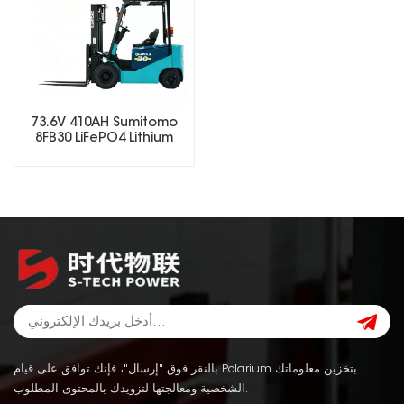
73.6V 410AH Sumitomo
8FB30 LiFePO4 Lithium
Forklift Battery
بالنقر فوق "إرسال"، فإنك توافق على قيام Polarium بتخزين معلوماتك
الشخصية ومعالجتها لتزويدك بالمحتوى المطلوب.