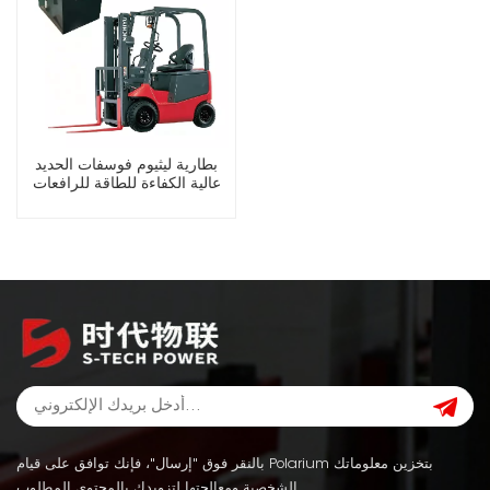
بطارية ليثيوم فوسفات الحديد
عالية الكفاءة للطاقة للرافعات
الشوكية الكهربائية
بالنقر فوق "إرسال"، فإنك توافق على قيام Polarium بتخزين معلوماتك
الشخصية ومعالجتها لتزويدك بالمحتوى المطلوب.