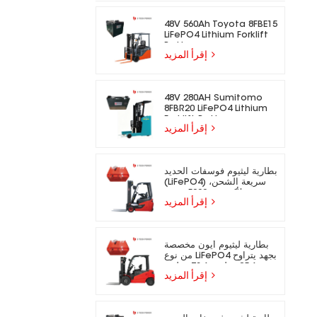
48V 560Ah Toyota 8FBE15
LiFePO4 Lithium Forklift
Battery
إقرأ المزيد
48V 280AH Sumitomo
8FBR20 LiFePO4 Lithium
Forklift Battery
إقرأ المزيد
بطارية ليثيوم فوسفات الحديد
(LiFePO4) سريعة الشحن،
تدوم لأكثر من 5000 دورة،
إقرأ المزيد
مناسبة للرافعات الشوكية
الكهربائية.
بطارية ليثيوم أيون مخصصة
من نوع LiFePO4 بجهد يتراوح
بين 25.6 فولت و73.6 فولت،
إقرأ المزيد
مناسبة للرافعات الشوكية
الكهربائية.