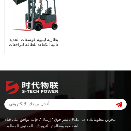
بطارية ليثيوم فوسفات الحديد
عالية الكفاءة للطاقة للرافعات
الشوكية الكهربائية
بالنقر فوق "إرسال"، فإنك توافق على قيام Polarium بتخزين معلوماتك
الشخصية ومعالجتها لتزويدك بالمحتوى المطلوب.