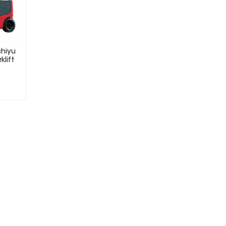
chiyu
klift