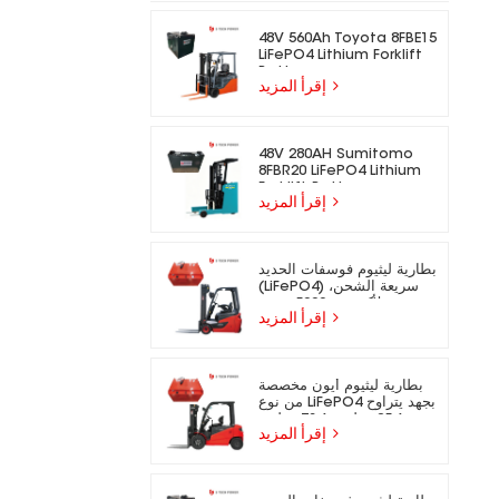
48V 560Ah Toyota 8FBE15
LiFePO4 Lithium Forklift
Battery
إقرأ المزيد
48V 280AH Sumitomo
8FBR20 LiFePO4 Lithium
Forklift Battery
إقرأ المزيد
بطارية ليثيوم فوسفات الحديد
(LiFePO4) سريعة الشحن،
تدوم لأكثر من 5000 دورة،
إقرأ المزيد
مناسبة للرافعات الشوكية
الكهربائية.
بطارية ليثيوم أيون مخصصة
من نوع LiFePO4 بجهد يتراوح
بين 25.6 فولت و73.6 فولت،
إقرأ المزيد
مناسبة للرافعات الشوكية
الكهربائية.