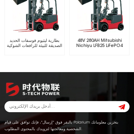
48V 280AH Mitsubishi
بطارية ليثيوم فوسفات الحديد
Nichiyu LFB25 LiFePO4
الصديقة للبيئة للرافعات الشوكية
Lithium Forklift Battery
الكهربائية
بالنقر فوق "إرسال"، فإنك توافق على قيام Polarium بتخزين معلوماتك
الشخصية ومعالجتها لتزويدك بالمحتوى المطلوب.