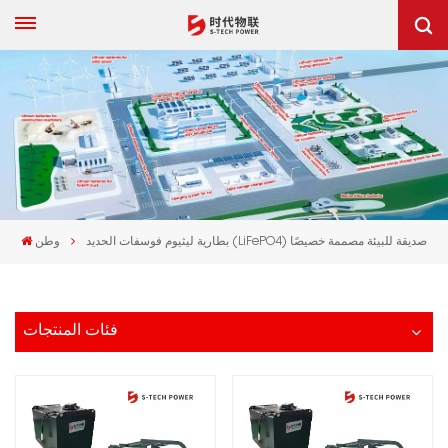
بطارية ليثيوم فوسفات الحديد (LiFePO4) صديقة للبيئة مصممة خصيصًا
وطن
فئات المنتجات