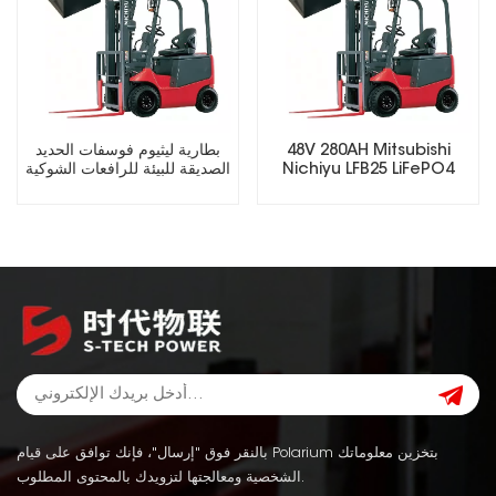
48V 280AH Mitsubishi
بطارية ليثيوم فوسفات الحديد
Nichiyu LFB25 LiFePO4
الصديقة للبيئة للرافعات الشوكية
Lithium Forklift Battery
الكهربائية
بالنقر فوق "إرسال"، فإنك توافق على قيام Polarium بتخزين معلوماتك
الشخصية ومعالجتها لتزويدك بالمحتوى المطلوب.