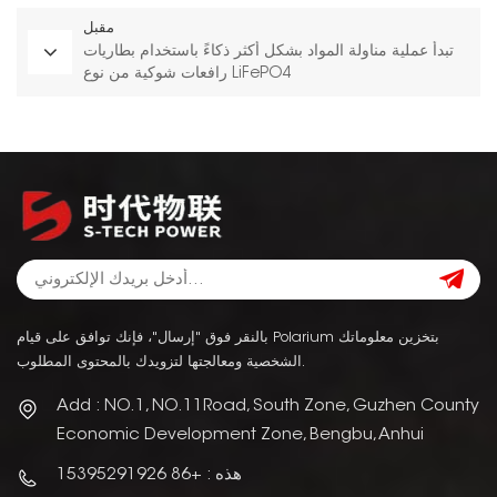
مقبل
تبدأ عملية مناولة المواد بشكل أكثر ذكاءً باستخدام بطاريات
رافعات شوكية من نوع LiFePO4
بالنقر فوق "إرسال"، فإنك توافق على قيام Polarium بتخزين معلوماتك
الشخصية ومعالجتها لتزويدك بالمحتوى المطلوب.
Add : NO.1, NO.11Road, South Zone, Guzhen County
Economic Development Zone, Bengbu, Anhui
هذه : +86 15395291926