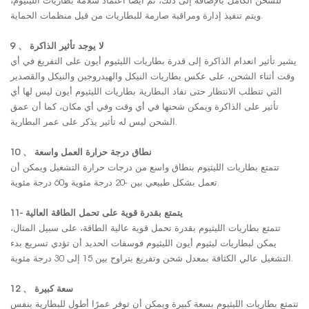
للشحن الكامل. بالإضافة إلى ذلك، تم أيضًا اعتماد سلامة بطاريات الليثيوم،
ويتم تنفيذ إدارة ومراقبة صارمة للبطاريات من قبل منظمات الحماية.
9 、 لا يوجد تأثير الذاكرة
يشير تأثير انعدام الذاكرة إلى قدرة بطاريات الليثيوم أيون على التفريغ في أي
وقت أثناء الشحن، على عكس بطاريات النيكل والهيدروجين والنيكل والقصدير
التي تتطلب الانتظار حتى نفاد البطارية. بطاريات الليثيوم أيون ليس لها أي
تأثير على الذاكرة ويمكن شحنها في أي وقت وفي أي مكان، كما أن عمق
الشحن ليس له تأثير يذكر على عمر البطارية.
10 、 نطاق درجة حرارة العمل واسعة
تتمتع بطاريات الليثيوم بنطاق واسع من درجات حرارة التشغيل ويمكن أن
تعمل بشكل طبيعي بين -20 درجة مئوية و60 درجة مئوية.
11- يتمتع بقدرة قوية على تحمل الطاقة العالية
تتمتع بطاريات الليثيوم بقدرة تحمل قوية عالية الطاقة، على سبيل المثال،
يمكن لبطاريات ليثيوم أيون الليثيوم فوسفات الحديد أن تؤدي تسريع بدء
التشغيل عالي الكثافة بمعدل شحن وتفريغ يتراوح بين 15 إلى 30 درجة مئوية.
12 、 سعة كبيرة
تتمتع بطاريات الليثيوم بسعة كبيرة ويمكن أن توفر عمرًا أطول للبطارية بنفس