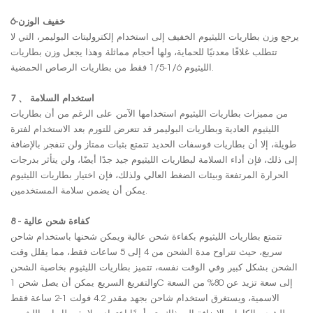
6-خفيف الوزن
يرجع وزن بطاريات الليثيوم الخفيف إلى استخدام إلكتروليتات البوليمر، التي لا
تتطلب غلافًا معدنيًا للحماية، ولها أحجام مماثلة. وهذا يجعل وزن بطاريات
الليثيوم 1/6-1/5 فقط من بطاريات الرصاص الحمضية.
7 、 استخدام السلامة
من مميزات بطاريات الليثيوم استخدامها الآمن. على الرغم من أن بطاريات
الليثيوم العادية وبطاريات البوليمر قد تتعرض للتورم بعد الاستخدام لفترة
طويلة، إلا أن بطاريات فوسفات الحديد تتمتع بثبات ممتاز ولن تنفجر. بالإضافة
إلى ذلك، فإن أداء السلامة لبطاريات الليثيوم جيد جدًا أيضًا، ولن يتأثر بدرجات
الحرارة المرتفعة وبيئات الضغط العالي. ولذلك، فإن اختيار بطاريات الليثيوم
يمكن أن يضمن سلامة المستخدمين.
8 - كفاءة شحن عالية
تتمتع بطاريات الليثيوم بكفاءة شحن عالية ويمكن شحنها باستخدام شاحن
سريع، حيث تتراوح مدة الشحن من 4 إلى 5 ساعات فقط، مما يقلل وقت
الشحن بشكل كبير. وفي الوقت نفسه، تتميز بطاريات الليثيوم بخاصية الشحن
والتفريغ السريع. يمكن أن يصل شحن 1C إلى سعة تزيد عن 80% من السعة
الاسمية، ويستغرق استخدام شاحن بجهد مقدر 4.2 فولت 1-2 ساعة فقط