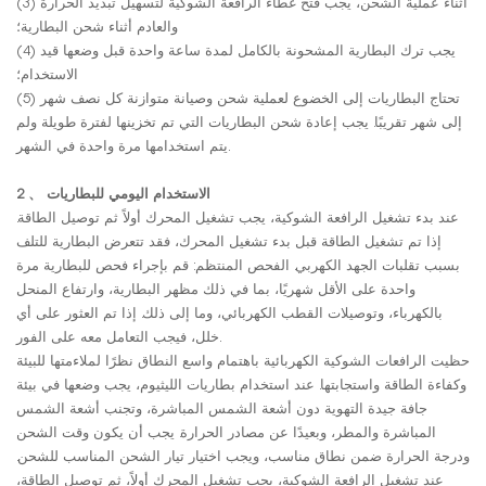
(3) أثناء عملية الشحن، يجب فتح غطاء الرافعة الشوكية لتسهيل تبديد الحرارة
والعادم أثناء شحن البطارية؛
(4) يجب ترك البطارية المشحونة بالكامل لمدة ساعة واحدة قبل وضعها قيد
الاستخدام؛
(5) تحتاج البطاريات إلى الخضوع لعملية شحن وصيانة متوازنة كل نصف شهر
إلى شهر تقريبًا. يجب إعادة شحن البطاريات التي تم تخزينها لفترة طويلة ولم
يتم استخدامها مرة واحدة في الشهر.
2 、 الاستخدام اليومي للبطاريات
عند بدء تشغيل الرافعة الشوكية، يجب تشغيل المحرك أولاً ثم توصيل الطاقة.
إذا تم تشغيل الطاقة قبل بدء تشغيل المحرك، فقد تتعرض البطارية للتلف
بسبب تقلبات الجهد الكهربي. الفحص المنتظم: قم بإجراء فحص للبطارية مرة
واحدة على الأقل شهريًا، بما في ذلك مظهر البطارية، وارتفاع المنحل
بالكهرباء، وتوصيلات القطب الكهربائي، وما إلى ذلك. إذا تم العثور على أي
خلل، فيجب التعامل معه على الفور.
حظيت الرافعات الشوكية الكهربائية باهتمام واسع النطاق نظرًا لملاءمتها للبيئة
وكفاءة الطاقة واستجابتها. عند استخدام بطاريات الليثيوم، يجب وضعها في بيئة
جافة جيدة التهوية دون أشعة الشمس المباشرة، وتجنب أشعة الشمس
المباشرة والمطر، وبعيدًا عن مصادر الحرارة. يجب أن يكون وقت الشحن
ودرجة الحرارة ضمن نطاق مناسب، ويجب اختيار تيار الشحن المناسب للشحن.
عند تشغيل الرافعة الشوكية، يجب تشغيل المحرك أولاً، ثم توصيل الطاقة،