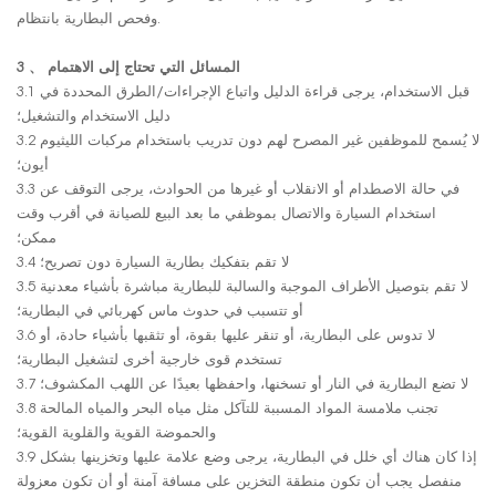
وفحص البطارية بانتظام.
3 、 المسائل التي تحتاج إلى الاهتمام
3.1 قبل الاستخدام، يرجى قراءة الدليل واتباع الإجراءات/الطرق المحددة في
دليل الاستخدام والتشغيل؛
3.2 لا يُسمح للموظفين غير المصرح لهم دون تدريب باستخدام مركبات الليثيوم
أيون؛
3.3 في حالة الاصطدام أو الانقلاب أو غيرها من الحوادث، يرجى التوقف عن
استخدام السيارة والاتصال بموظفي ما بعد البيع للصيانة في أقرب وقت
ممكن؛
3.4 لا تقم بتفكيك بطارية السيارة دون تصريح؛
3.5 لا تقم بتوصيل الأطراف الموجبة والسالبة للبطارية مباشرة بأشياء معدنية
أو تتسبب في حدوث ماس كهربائي في البطارية؛
3.6 لا تدوس على البطارية، أو تنقر عليها بقوة، أو تثقبها بأشياء حادة، أو
تستخدم قوى خارجية أخرى لتشغيل البطارية؛
3.7 لا تضع البطارية في النار أو تسخنها، واحفظها بعيدًا عن اللهب المكشوف؛
3.8 تجنب ملامسة المواد المسببة للتآكل مثل مياه البحر والمياه المالحة
والحموضة القوية والقلوية القوية؛
3.9 إذا كان هناك أي خلل في البطارية، يرجى وضع علامة عليها وتخزينها بشكل
منفصل. يجب أن تكون منطقة التخزين على مسافة آمنة أو أن تكون معزولة