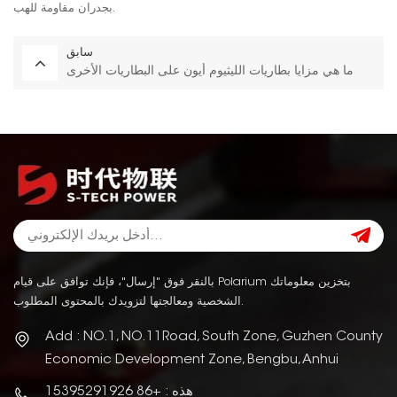
بجدران مقاومة للهب.
سابق
ما هي مزايا بطاريات الليثيوم أيون على البطاريات الأخرى
بالنقر فوق "إرسال"، فإنك توافق على قيام Polarium بتخزين معلوماتك
الشخصية ومعالجتها لتزويدك بالمحتوى المطلوب.
Add : NO.1, NO.11Road, South Zone, Guzhen County
Economic Development Zone, Bengbu, Anhui
هذه : +86 15395291926