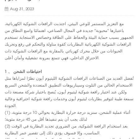
Aug 31, 2023
مع التعزيز المستمر للوعي البيئي، اجتذبت الرافعات الشوكية الكهربائية،
باعتبارها "محبوبة" جديدة في المجال الصناعي، اهتمامًا واسع النطاق من
الجمهور بسبب حماية البيئة والحفاظ على الطاقة وخصائص الاستجابة. تستخدم
الرافعات الشوكية الكهربائية البطاريات كقوة مناولة والتحكم في رفع وتحريك
الحيوانات من خلال محرك كهربائي. بالمقارنة مع الرافعات الشوكية ذات
الاحتراق الداخلي، فهي تتمتع بمرونة تشغيلية وأمان أعلى.
1 、 احتياطات الشحن
تُفضل العديد من الصناعات الرافعات الشوكية الليثيوم أيون نظرًا لمزاياها مثل
الاستخدام الخالي من التلوث وسيناريوهات التطبيق المتعددة والشحن السريع.
ولكن عند اختيار رافعة شوكية ليثيوم أيون، يُنصح باختيار شركة مصنعة ذات
سمعة طيبة لتوفير بطاريات ليثيوم أيون وخدمات رافعة شوكية احترافية وعالية
الجودة.
(1) أثناء عملية الشحن، ستزيد درجة حرارة البطارية بحوالي 10 درجة مئوية،
لذلك يجب أن يتم تنفيذها أقل من 45 درجة مئوية؛
(2) بعد استخدام الرافعة الشوكية، من الضروري تجديد البطارية في الوقت
المناسب، وإلا فسوف يؤدي ذلك إلى تقصير عمر البطارية.