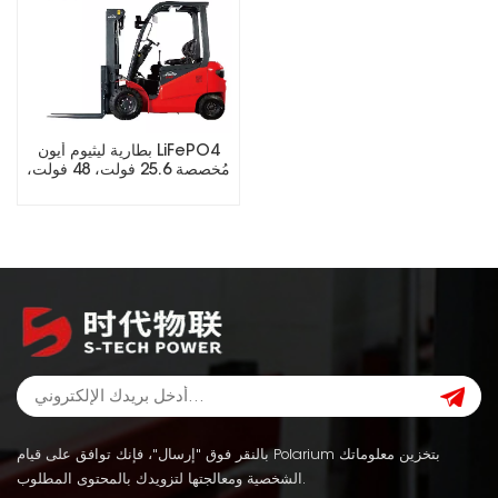
بطارية ليثيوم أيون LiFePO4
مُخصصة 25.6 فولت، 48 فولت،
51.2 فولت، 73.6 فولت، حزمة
بطاريات رافعة شوكية
بالنقر فوق "إرسال"، فإنك توافق على قيام Polarium بتخزين معلوماتك
الشخصية ومعالجتها لتزويدك بالمحتوى المطلوب.