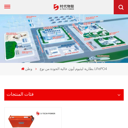
بطارية ليثيوم أيون عالية الجودة من نوع LiFePO4
وطن
فئات المنتجات