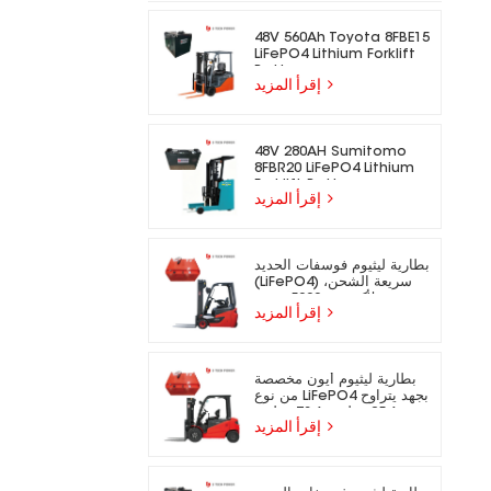
48V 560Ah Toyota 8FBE15
LiFePO4 Lithium Forklift
Battery
إقرأ المزيد
48V 280AH Sumitomo
8FBR20 LiFePO4 Lithium
Forklift Battery
إقرأ المزيد
بطارية ليثيوم فوسفات الحديد
(LiFePO4) سريعة الشحن،
تدوم لأكثر من 5000 دورة،
إقرأ المزيد
مناسبة للرافعات الشوكية
الكهربائية.
بطارية ليثيوم أيون مخصصة
من نوع LiFePO4 بجهد يتراوح
بين 25.6 فولت و73.6 فولت،
إقرأ المزيد
مناسبة للرافعات الشوكية
الكهربائية.