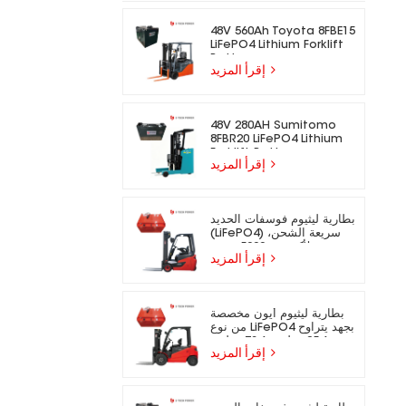
48V 560Ah Toyota 8FBE15
LiFePO4 Lithium Forklift
Battery
إقرأ المزيد
48V 280AH Sumitomo
8FBR20 LiFePO4 Lithium
Forklift Battery
إقرأ المزيد
بطارية ليثيوم فوسفات الحديد
(LiFePO4) سريعة الشحن،
تدوم لأكثر من 5000 دورة،
إقرأ المزيد
مناسبة للرافعات الشوكية
الكهربائية.
بطارية ليثيوم أيون مخصصة
من نوع LiFePO4 بجهد يتراوح
بين 25.6 فولت و73.6 فولت،
إقرأ المزيد
مناسبة للرافعات الشوكية
الكهربائية.