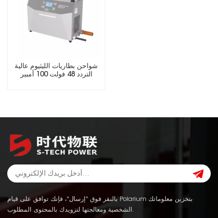
شواحن بطاريات الليثيوم عالية
التردد 48 فولت 100 أمبير
للرافعات الشوكية
بالنقر فوق "إرسال"، فإنك توافق على قيام Polarium بتخزين معلوماتك
الشخصية ومعالجتها لتزويدك بالمحتوى المطلوب.