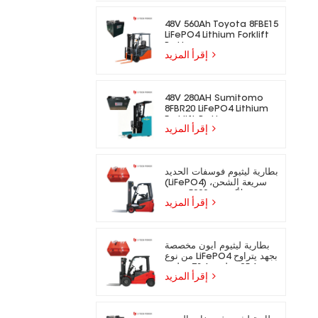
48V 560Ah Toyota 8FBE15
LiFePO4 Lithium Forklift
Battery
إقرأ المزيد
48V 280AH Sumitomo
8FBR20 LiFePO4 Lithium
Forklift Battery
إقرأ المزيد
بطارية ليثيوم فوسفات الحديد
(LiFePO4) سريعة الشحن،
تدوم لأكثر من 5000 دورة،
إقرأ المزيد
مناسبة للرافعات الشوكية
الكهربائية.
بطارية ليثيوم أيون مخصصة
من نوع LiFePO4 بجهد يتراوح
بين 25.6 فولت و73.6 فولت،
إقرأ المزيد
مناسبة للرافعات الشوكية
الكهربائية.