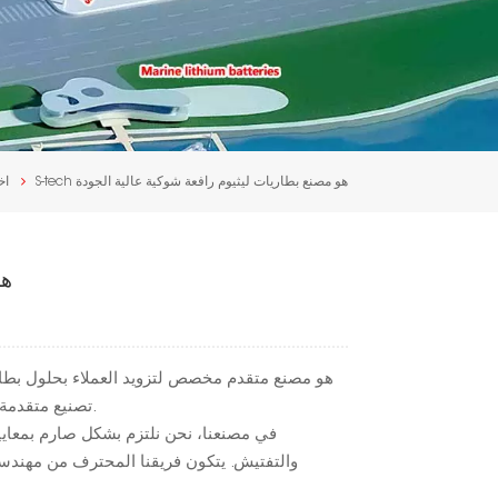
S-tech هو مصنع بطاريات ليثيوم رافعة شوكية عالية الجودة
اخ
ch
تصنيع متقدمة، ملتزمون بإنتاج بطاريات الليثيوم الموثوقة وعالية الأداء للرافعات الشوكية.
في مصنعنا، نحن نلتزم بشكل صارم بمعايي
والتفتيش. يتكون فريقنا المحترف من مهندسي