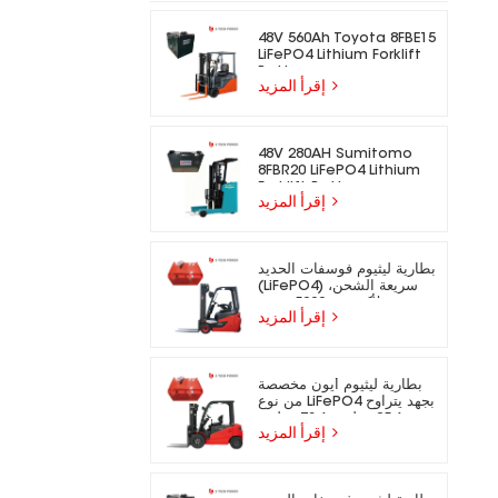
48V 560Ah Toyota 8FBE15
LiFePO4 Lithium Forklift
Battery
إقرأ المزيد
48V 280AH Sumitomo
8FBR20 LiFePO4 Lithium
Forklift Battery
إقرأ المزيد
بطارية ليثيوم فوسفات الحديد
(LiFePO4) سريعة الشحن،
تدوم لأكثر من 5000 دورة،
إقرأ المزيد
مناسبة للرافعات الشوكية
الكهربائية.
بطارية ليثيوم أيون مخصصة
من نوع LiFePO4 بجهد يتراوح
بين 25.6 فولت و73.6 فولت،
إقرأ المزيد
مناسبة للرافعات الشوكية
الكهربائية.