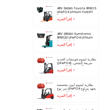
48V 560Ah Toyota 8FBE15
LiFePO4 Lithium Forklift
Battery
إقرأ المزيد
48V 280AH Sumitomo
8FBR20 LiFePO4 Lithium
Forklift Battery
إقرأ المزيد
بطارية ليثيوم فوسفات الحديد
(LiFePO4) سريعة الشحن،
تدوم لأكثر من 5000 دورة،
إقرأ المزيد
مناسبة للرافعات الشوكية
الكهربائية.
بطارية ليثيوم أيون مخصصة
من نوع LiFePO4 بجهد يتراوح
بين 25.6 فولت و73.6 فولت،
إقرأ المزيد
مناسبة للرافعات الشوكية
الكهربائية.