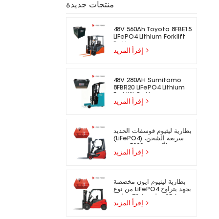
منتجات جديدة
48V 560Ah Toyota 8FBE15
LiFePO4 Lithium Forklift
Battery
إقرأ المزيد
48V 280AH Sumitomo
8FBR20 LiFePO4 Lithium
Forklift Battery
إقرأ المزيد
بطارية ليثيوم فوسفات الحديد
(LiFePO4) سريعة الشحن،
تدوم لأكثر من 5000 دورة،
إقرأ المزيد
مناسبة للرافعات الشوكية
الكهربائية.
بطارية ليثيوم أيون مخصصة
من نوع LiFePO4 بجهد يتراوح
بين 25.6 فولت و73.6 فولت،
إقرأ المزيد
مناسبة للرافعات الشوكية
الكهربائية.