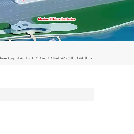
بطارية ليثيوم فوسفات الحديد (LiFePO4) لجر الرافعات الشوكية الصناعية