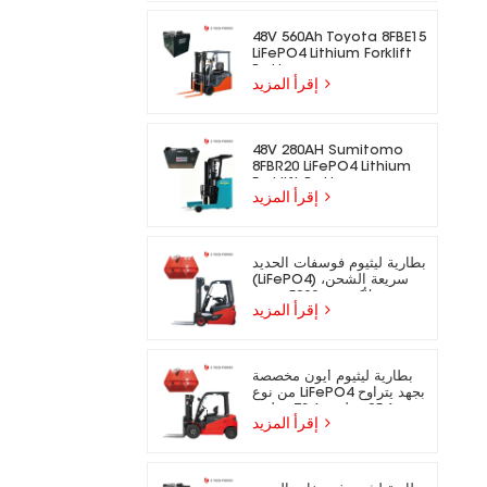
48V 560Ah Toyota 8FBE15
LiFePO4 Lithium Forklift
Battery
إقرأ المزيد
48V 280AH Sumitomo
8FBR20 LiFePO4 Lithium
Forklift Battery
إقرأ المزيد
بطارية ليثيوم فوسفات الحديد
(LiFePO4) سريعة الشحن،
تدوم لأكثر من 5000 دورة،
إقرأ المزيد
مناسبة للرافعات الشوكية
الكهربائية.
بطارية ليثيوم أيون مخصصة
من نوع LiFePO4 بجهد يتراوح
بين 25.6 فولت و73.6 فولت،
إقرأ المزيد
مناسبة للرافعات الشوكية
الكهربائية.