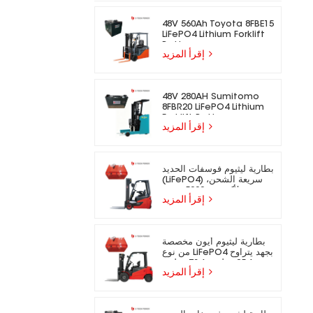
48V 560Ah Toyota 8FBE15
LiFePO4 Lithium Forklift
Battery
إقرأ المزيد
48V 280AH Sumitomo
8FBR20 LiFePO4 Lithium
Forklift Battery
إقرأ المزيد
بطارية ليثيوم فوسفات الحديد
(LiFePO4) سريعة الشحن،
تدوم لأكثر من 5000 دورة،
إقرأ المزيد
مناسبة للرافعات الشوكية
الكهربائية.
بطارية ليثيوم أيون مخصصة
من نوع LiFePO4 بجهد يتراوح
بين 25.6 فولت و73.6 فولت،
إقرأ المزيد
مناسبة للرافعات الشوكية
الكهربائية.