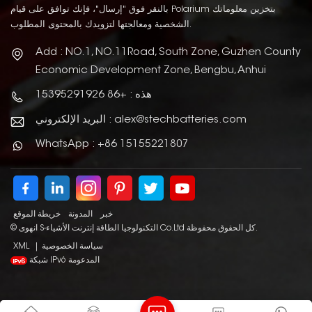
بالنقر فوق "إرسال"، فإنك توافق على قيام Polarium بتخزين معلوماتك
الشخصية ومعالجتها لتزويدك بالمحتوى المطلوب.
Add : NO.1, NO.11Road, South Zone, Guzhen County
Economic Development Zone, Bengbu, Anhui
هذه : +86 15395291926
البريد الإلكتروني : alex@stechbatteries.com
WhatsApp : +86 15155221807
خبر
المدونة
خريطة الموقع
© انهوى S-التكنولوجيا الطاقة إنترنت الأشياء Co.Ltd كل الحقوق محفوظة.
سياسة الخصوصية
|
XML
شبكة IPv6 المدعومة